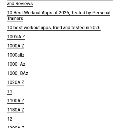
and Reviews
10 Best Workout Apps of 2026, Tested by Personal
Trainers
10 best workout apps, tried and tested in 2026
100%A Z
1000A Z
1000allz
1000_Az
1000_BAz
1020A Z
11
1100A Z
1180A Z
12