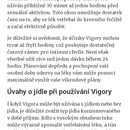
užíván přibližně 30 minut až jednu hodinu před
sexuální aktivitou. Toto okno umožňuje dostatek
času na to, aby se lék vstřebal do krevního řečiště
a začal efektivně působit.
Je důležité si uvědomit, že účinky Vigory mohou
trvat až čtyři hodiny, což poskytuje dostatečný
časový rámec pro intimní chvíle. Není však
vhodné užít více než jednu dávku během 24
hodin. Plánování dopředu a pochopení vaší
osobní doby odezvy na léky vám může pomoci
maximálně využít vaše víkendové plány.
Úvahy o jídle při používání Vigory
I když Vigora může být užívána s jídlem nebo bez
jídla, je důležité zvážit typ jídla konzumovaného
v době příjmu. Jídlo s vysokým obsahem tuku
může výrazně zpomalit vstřebávání léku, a tím