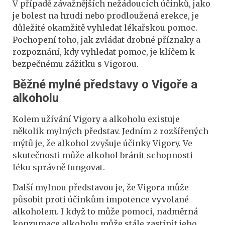
V případě závažnějších nežádoucích účinků, jako
je bolest na hrudi nebo prodloužená erekce, je
důležité okamžitě vyhledat lékařskou pomoc.
Pochopení toho, jak zvládat drobné příznaky a
rozpoznání, kdy vyhledat pomoc, je klíčem k
bezpečnému zážitku s Vigorou.
Běžné mylné představy o Vigoře a
alkoholu
Kolem užívání Vigory a alkoholu existuje
několik mylných představ. Jedním z rozšířených
mýtů je, že alkohol zvyšuje účinky Vigory. Ve
skutečnosti může alkohol bránit schopnosti
léku správně fungovat.
Další mylnou představou je, že Vigora může
působit proti účinkům impotence vyvolané
alkoholem. I když to může pomoci, nadměrná
konzumace alkoholu může stále zastínit jeho