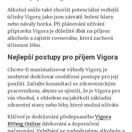
Alkohol může také zhoršit potenciální vedlejší
účinky Vigory, jako jsou závratě, bolest hlavy
nebo návaly horka. Při plánování užívání
přípravku Vigora je důležité dbát na příjem
alkoholu a zajistit rovnováhu, která zachová
účinnost léku.
Nejlepší postupy pro příjem Vigora
Chcete-li maximalizovat výhody Vigory, je
nezbytné dodržovat osvědčené postupy pro její
použití. Začněte konzultací se zdravotnickým
pracovníkem, abyste se ujistili, že je Vigora pro
vás vhodná, s ohledem na jakékoli základní
zdravotní stavy nebo léky, které možná užíváte.
Klíčové je dodržování předepsaného
Vigora
100mg Online
dávkování a doporučení
načasování. Vyhýbání se nadměrnému alkoholu a