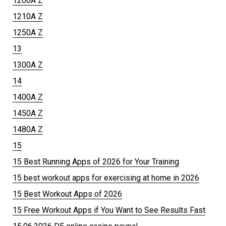
1200A Z
1210A Z
1250A Z
13
1300A Z
14
1400A Z
1450A Z
1480A Z
15
15 Best Running Apps of 2026 for Your Training
15 best workout apps for exercising at home in 2026
15 Best Workout Apps of 2026
15 Free Workout Apps if You Want to See Results Fast