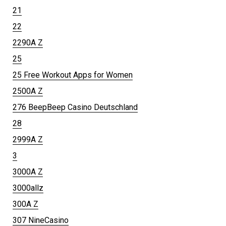
21
22
2290A Z
25
25 Free Workout Apps for Women
2500A Z
276 BeepBeep Casino Deutschland
28
2999A Z
3
3000A Z
3000allz
300A Z
307 NineCasino