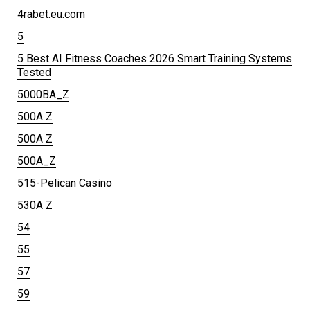
4rabet.eu.com
5
5 Best AI Fitness Coaches 2026 Smart Training Systems
Tested
5000BA_Z
500A Z
500A Z
500A_Z
515-Pelican Casino
530A Z
54
55
57
59