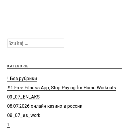
non gamstop paypal casinos
credit card
casinos
fastest withdrawal online casino
canada
crypto casino
best bitcoin casino
skrill
casino
non uk casinos
paysafecard casino
Szukaj:
KATEGORIE
! Без рубрики
#1 Free Fitness App, Stop Paying for Home Workouts
03_07_EN_AKS
08.07.2026 онлайн казино в россии
08_07_es_work
1