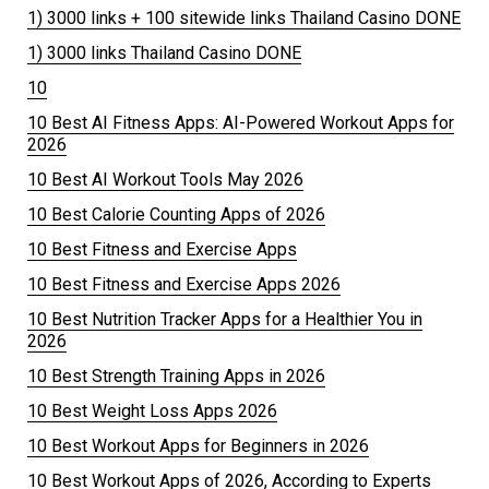
1) 3000 links + 100 sitewide links Thailand Casino DONE
1) 3000 links Thailand Casino DONE
10
10 Best AI Fitness Apps: AI-Powered Workout Apps for
2026
10 Best AI Workout Tools May 2026
10 Best Calorie Counting Apps of 2026
10 Best Fitness and Exercise Apps
10 Best Fitness and Exercise Apps 2026
10 Best Nutrition Tracker Apps for a Healthier You in
2026
10 Best Strength Training Apps in 2026
10 Best Weight Loss Apps 2026
10 Best Workout Apps for Beginners in 2026
10 Best Workout Apps of 2026, According to Experts