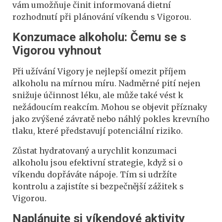
vám umožňuje činit informovaná dietní
rozhodnutí při plánování víkendu s Vigorou.
Konzumace alkoholu: Čemu se s
Vigorou vyhnout
Při užívání Vigory je nejlepší omezit příjem
alkoholu na mírnou míru. Nadměrné pití nejen
snižuje účinnost léku, ale může také vést k
nežádoucím reakcím. Mohou se objevit příznaky
jako zvýšené závratě nebo náhlý pokles krevního
tlaku, které představují potenciální riziko.
Zůstat hydratovaný a urychlit konzumaci
alkoholu jsou efektivní strategie, když si o
víkendu dopřáváte nápoje. Tím si udržíte
kontrolu a zajistíte si bezpečnější zážitek s
Vigorou.
Naplánujte si víkendové aktivity