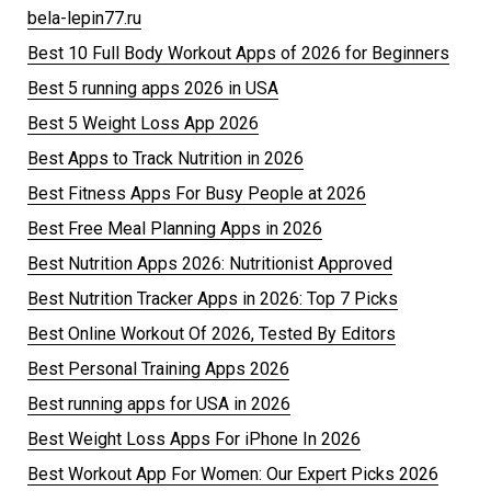
bela-lepin77.ru
Best 10 Full Body Workout Apps of 2026 for Beginners
Best 5 running apps 2026 in USA
Best 5 Weight Loss App 2026
Best Apps to Track Nutrition in 2026
Best Fitness Apps For Busy People at 2026
Best Free Meal Planning Apps in 2026
Best Nutrition Apps 2026: Nutritionist Approved
Best Nutrition Tracker Apps in 2026: Top 7 Picks
Best Online Workout Of 2026, Tested By Editors
Best Personal Training Apps 2026
Best running apps for USA in 2026
Best Weight Loss Apps For iPhone In 2026
Best Workout App For Women: Our Expert Picks 2026