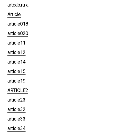
artcab.ru a
Article
article018
article020
article11
article12
article14
article15
article19
ARTICLE2
article23
article32
article33
article34