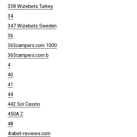
338 Wizebets Turkey
34
347 Wizebets Sweden
36
365campers.com 1000
365campers.com b
4
40
41
44
442 Sol Casino
450A Z
48
4rabet-reviews.com