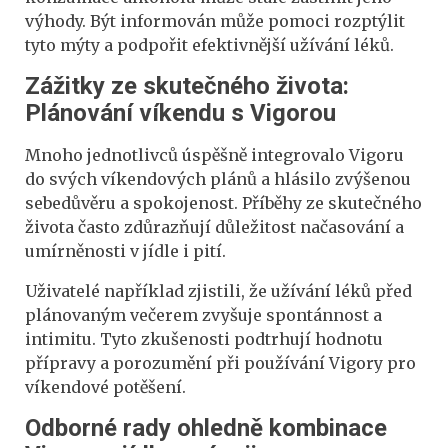
výhody. Být informován může pomoci rozptýlit
tyto mýty a podpořit efektivnější užívání léků.
Zážitky ze skutečného života:
Plánování víkendu s Vigorou
Mnoho jednotlivců úspěšně integrovalo Vigoru
do svých víkendových plánů a hlásilo zvýšenou
sebedůvěru a spokojenost. Příběhy ze skutečného
života často zdůrazňují důležitost načasování a
umírněnosti v jídle i pití.
Uživatelé například zjistili, že užívání léků před
plánovaným večerem zvyšuje spontánnost a
intimitu. Tyto zkušenosti podtrhují hodnotu
přípravy a porozumění při používání Vigory pro
víkendové potěšení.
Odborné rady ohledně kombinace