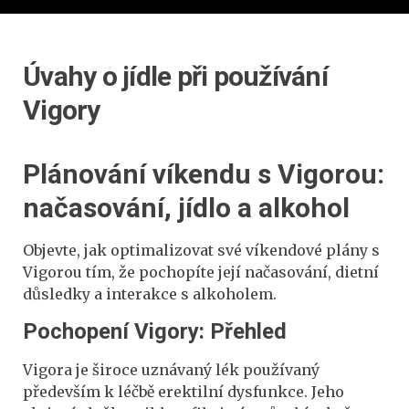
Úvahy o jídle při používání
Vigory
harry casino free £5
mobile deposit casino
skrill online casino
Plánování víkendu s Vigorou:
načasování, jídlo a alkohol
Objevte, jak optimalizovat své víkendové plány s
Vigorou tím, že pochopíte její načasování, dietní
důsledky a interakce s alkoholem.
Pochopení Vigory: Přehled
Vigora je široce uznávaný lék používaný
především k léčbě erektilní dysfunkce. Jeho