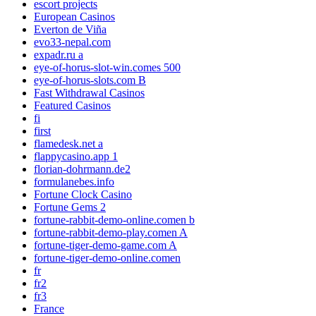
escort projects
European Casinos
Everton de Viña
evo33-nepal.com
expadr.ru a
eye-of-horus-slot-win.comes 500
eye-of-horus-slots.com B
Fast Withdrawal Casinos
Featured Casinos
fi
first
flamedesk.net a
flappycasino.app 1
florian-dohrmann.de2
formulanebes.info
Fortune Clock Casino
Fortune Gems 2
fortune-rabbit-demo-online.comen b
fortune-rabbit-demo-play.comen A
fortune-tiger-demo-game.com A
fortune-tiger-demo-online.comen
fr
fr2
fr3
France