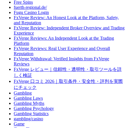
Free Spins
fuerth-regional.de/
Fugu Casino Login
FxVerge Review: An Honest Look at the Platform, Safety,
and Reputation
FxVerge Review: Independent Broker Overview and Trading
Experience
FxVerge Reviews: An Independent Look at the Trading
Platform
FxVerge Reviews: Real User Experience and Overall
Reputation
FxVerge Withdrawal: Verified Insights from FxVerge
Reviews
FxVerge レビュー｜信頼性・透明性・取引ツールを詳
しく検証
FxVerge 口コミ 2026｜取引条件・安全性・評判を実際
にチェック
Gambling
Gambling Laws
Gambling Myths
Gambling Psychology
Gambling Statistics
gambling/casino
Game