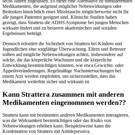
sechs Jahren zugelassen. Es bietet eine Alternative zu stimulierenden
Medikamenten, die aufgrund möglicher Nebenwirkungen oder
Bedenken hinsichtlich eines Missbrauchs möglicherweise nicht für
alle jungen Patienten geeignet sind. Klinische Studien haben
gezeigt, dass Strattera die ADHS-Symptome bei jungen Menschen
wirksam lindert und zu besseren akademischen und sozialen
Ergebnissen beiträgt.
Dennoch erfordert die Sicherheit von Strattera bei Kindern und
Jugendlichen eine sorgfältige Überwachung. Eltern und Betreuer
sollten auf mögliche Nebenwirkungen achten, insbesondere auf
solche, die das körperliche Wachstum und die körperliche
Entwicklung beeinträchtigen könnten, wie etwa Gewichts- oder
Appetitveränderungen. Regelmäßige Nachuntersuchungen bei
einem Arzt werden empfohlen, um sicherzustellen, dass das
Medikament weiterhin sicher und wirksam ist.
Kann Strattera zusammen mit anderen
Medikamenten eingenommen werden??
Strattera kann mit bestimmten anderen Medikamenten interagieren,
was die Wirksamkeit beeinträchtigen oder das Risiko von
Nebenwirkungen erhöhen kann. Beispielsweise kann die
Kombination von Strattera mit Antidepressiva,