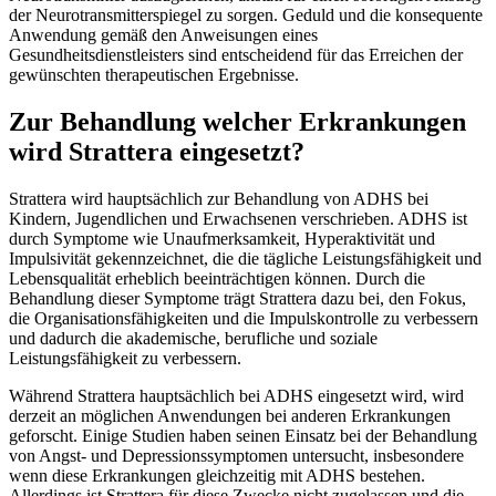
der Neurotransmitterspiegel zu sorgen. Geduld und die konsequente
Anwendung gemäß den Anweisungen eines
Gesundheitsdienstleisters sind entscheidend für das Erreichen der
gewünschten therapeutischen Ergebnisse.
Zur Behandlung welcher Erkrankungen
wird Strattera eingesetzt?
Strattera wird hauptsächlich zur Behandlung von ADHS bei
Kindern, Jugendlichen und Erwachsenen verschrieben. ADHS ist
durch Symptome wie Unaufmerksamkeit, Hyperaktivität und
Impulsivität gekennzeichnet, die die tägliche Leistungsfähigkeit und
Lebensqualität erheblich beeinträchtigen können. Durch die
Behandlung dieser Symptome trägt Strattera dazu bei, den Fokus,
die Organisationsfähigkeiten und die Impulskontrolle zu verbessern
und dadurch die akademische, berufliche und soziale
Leistungsfähigkeit zu verbessern.
Während Strattera hauptsächlich bei ADHS eingesetzt wird, wird
derzeit an möglichen Anwendungen bei anderen Erkrankungen
geforscht. Einige Studien haben seinen Einsatz bei der Behandlung
von Angst- und Depressionssymptomen untersucht, insbesondere
wenn diese Erkrankungen gleichzeitig mit ADHS bestehen.
Allerdings ist Strattera für diese Zwecke nicht zugelassen und die