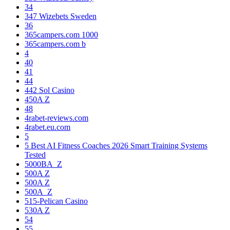
34
347 Wizebets Sweden
36
365campers.com 1000
365campers.com b
4
40
41
44
442 Sol Casino
450A Z
48
4rabet-reviews.com
4rabet.eu.com
5
5 Best AI Fitness Coaches 2026 Smart Training Systems
Tested
5000BA_Z
500A Z
500A Z
500A_Z
515-Pelican Casino
530A Z
54
55