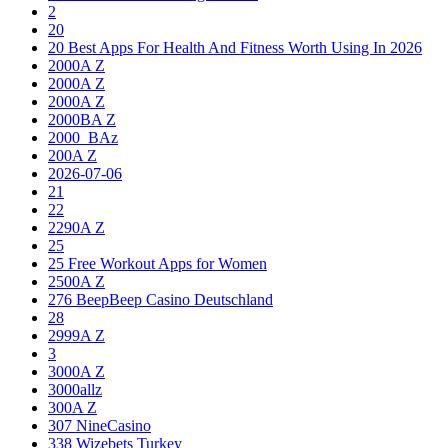
2
20
20 Best Apps For Health And Fitness Worth Using In 2026
2000A Z
2000A Z
2000A Z
2000BA Z
2000_BAz
200A Z
2026-07-06
21
22
2290A Z
25
25 Free Workout Apps for Women
2500A Z
276 BeepBeep Casino Deutschland
28
2999A Z
3
3000A Z
3000allz
300A Z
307 NineCasino
338 Wizebets Turkey