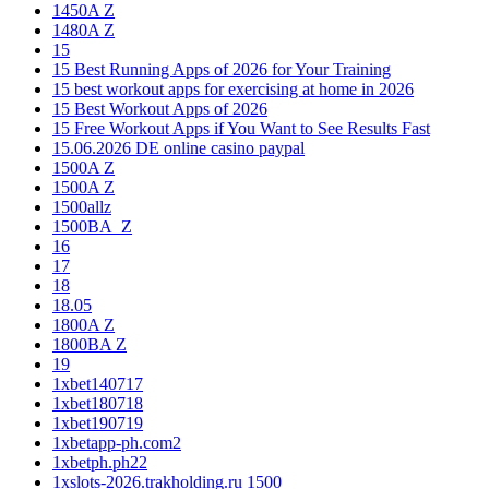
1450A Z
1480A Z
15
15 Best Running Apps of 2026 for Your Training
15 best workout apps for exercising at home in 2026
15 Best Workout Apps of 2026
15 Free Workout Apps if You Want to See Results Fast
15.06.2026 DE online casino paypal
1500A Z
1500A Z
1500allz
1500BA_Z
16
17
18
18.05
1800A Z
1800BA Z
19
1xbet140717
1xbet180718
1xbet190719
1xbetapp-ph.com2
1xbetph.ph22
1xslots-2026.trakholding.ru 1500