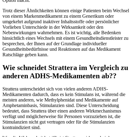
Option macht.
Trotz dieser Ähnlichkeiten können einige Patienten beim Wechsel
von einem Markenmedikament zu einem Generikum oder
umgekehrt aufgrund inaktiver Inhaltsstoffe oder persönlicher
Vorlieben Unterschiede in der Wirksamkeit oder den
Nebenwirkungen wahrnehmen. Es ist wichtig, alle Bedenken
hinsichtlich eines Wechsels mit einem Gesundheitsdienstleister zu
besprechen, der Ihnen auf der Grundlage individueller
Gesundheitsbedürfnisse und Reaktionen auf das Medikament
Ratschläge geben kann.
Wie schneidet Strattera im Vergleich zu
anderen ADHS-Medikamenten ab??
Strattera unterscheidet sich von vielen anderen ADHS-
Medikamenten dadurch, dass es kein Stimulans ist, während die
meisten anderen, wie Methylphenidat und Medikamente auf
Amphetaminbasis, Stimulanzien sind. Diese Unterscheidung
bedeutet, dass Strattera über einen anderen Wirkmechanismus
verfügt und möglicherweise für Personen vorzuziehen ist, die
Stimulanzien nicht gut vertragen oder für die Stimulanzien
kontraindiziert sind.