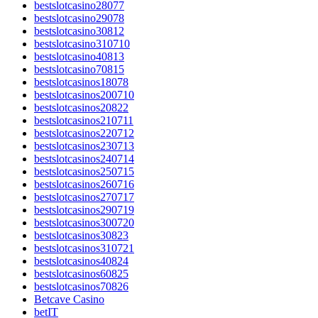
bestslotcasino28077
bestslotcasino29078
bestslotcasino30812
bestslotcasino310710
bestslotcasino40813
bestslotcasino70815
bestslotcasinos18078
bestslotcasinos200710
bestslotcasinos20822
bestslotcasinos210711
bestslotcasinos220712
bestslotcasinos230713
bestslotcasinos240714
bestslotcasinos250715
bestslotcasinos260716
bestslotcasinos270717
bestslotcasinos290719
bestslotcasinos300720
bestslotcasinos30823
bestslotcasinos310721
bestslotcasinos40824
bestslotcasinos60825
bestslotcasinos70826
Betcave Casino
betIT