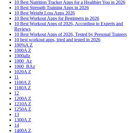
10 Best Nutrition Tracker Apps for a Healthier You in 2026
10 Best Strength Training Apps in 2026
10 Best Weight Loss Apps 2026
10 Best Workout Apps for Beginners in 2026
10 Best Workout Apps of 2026, According to Experts and
Reviews
10 Best Workout Apps of 2026, Tested by Personal Trainers
10 best workout apps, tried and tested in 2026
100%A Z
1000A Z
1000allz
1000_Az
1000_BAz
1020A Z
11
1100A Z
1180A Z
12
1200A Z
1210A Z
1250A Z
13
1300A Z
14
1400A Z