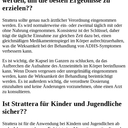
werden, um die besten Ergebnisse zu
erzielen??
Strattera sollte genau nach ärztlicher Verordnung eingenommen
werden. Es wird normalerweise ein- oder zweimal täglich mit oder
ohne Nahrung eingenommen. Konsistenz ist der Schlüssel, daher
trägt die tägliche Einnahme zur gleichen Zeit dazu bei, einen
gleichmäßigen Medikamentenspiegel im Körper aufrechtzuerhalten,
was die Wirksamkeit bei der Behandlung von ADHS-Symptomen
verbessern kann.
Es ist wichtig, die Kapsel im Ganzen zu schlucken, da das
Aufbrechen die Aufnahme des Arzneimittels im Körper beeinflussen
kann. Wenn Dosen vergessen oder unregelmäßig eingenommen
werden, kann die Wirksamkeit der Behandlung beeinträchtigt
werden. Es ist außerdem wichtig, die verordnete Dosierung
einzuhalten und keine Änderungen vorzunehmen, ohne einen Arzt
zu konsultieren.
Ist Strattera für Kinder und Jugendliche
sicher??
Strattera ist für die Anwendung bei Kindern und Jugendlichen ab