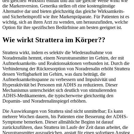
den gleichen Wirkstoff enthält und auf die gleiche Weise wirkt wie
die Markenversion. Generika stellen oft eine kostengünstige
Alternative dar und bieten gleichzeitig das gleiche Wirksamkeits-
und Sicherheitsprofil wie ihre Markenpräparate. Für Patienten ist es
wichtig, sich an ihren Arzt zu wenden, um herauszufinden, welche
Option für ihre spezifischen Bedürfnisse am besten geeignet ist.
Wie wirkt Strattera im Körper??
Strattera wirkt, indem es selektiv die Wiederaufnahme von
Noradrenalin hemmt, einem Neurotransmitter im Gehirn, der mit
Aufmerksamkeits- und Reaktionsaktionen verbunden ist. Durch die
Verhinderung der Rückresorption von Noradrenalin erhöht Strattera
dessen Verfügbarkeit im Gehirn, was dazu beiträgt, die
Aufmerksamkeitsspanne zu verbessern und Impulsivität und
Hyperaktivität bei Personen mit ADHS zu reduzieren. Dieser
Mechanismus unterscheidet sich deutlich von stimulierenden
ADHS-Medikamenten, die typischerweise gleichzeitig den
Dopamin- und Noradrenalinspiegel erhöhen.
Die Auswirkungen von Strattera sind nicht unmittelbar; Es kann
mehrere Wochen dauern, bis Patienten eine Besserung der ADHS-
Symptome bemerken. Dieser allmähliche Beginn ist darauf
zurückzuführen, dass Strattera im Laufe der Zeit daran arbeitet, die
Neurotransmitter auszugleichen, anstatt für einen sofortigen Anstieg