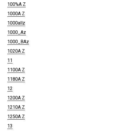
100%A Z
1000A Z
1000allz
1000_Az
1000_BAz
1020A Z
11
1100A Z
1180A Z
12
1200A Z
1210A Z
1250A Z
13