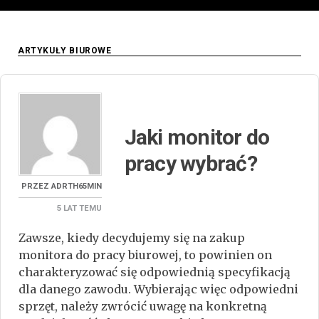
ARTYKUŁY BIUROWE
Jaki monitor do
pracy wybrać?
PRZEZ
ADRTH65MIN
5 LAT
TEMU
Zawsze, kiedy decydujemy się na zakup
monitora do pracy biurowej, to powinien on
charakteryzować się odpowiednią specyfikacją
dla danego zawodu. Wybierając więc odpowiedni
sprzęt, należy zwrócić uwagę na konkretną