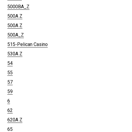
5000BA_Z
500A Z
500A Z
500A_Z
515-Pelican Casino
530A Z
54
55
57
59
6
62
620A Z
65