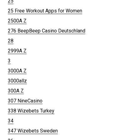
25
25 Free Workout Apps for Women
2500A Z
276 BeepBeep Casino Deutschland
28
2999A Z
3
3000A Z
3000allz
300A Z
307 NineCasino
338 Wizebets Turkey
34
347 Wizebets Sweden