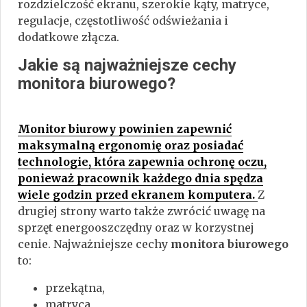
rozdzielczość ekranu, szerokie kąty, matryce,
regulacje, częstotliwość odświeżania i
dodatkowe złącza.
Jakie są najważniejsze cechy
monitora biurowego?
Monitor biurowy powinien zapewnić
maksymalną ergonomię oraz posiadać
technologie, która zapewnia ochronę oczu,
ponieważ pracownik każdego dnia spędza
wiele godzin przed ekranem komputera.
Z
drugiej strony warto także zwrócić uwagę na
sprzęt energooszczędny oraz w korzystnej
cenie. Najważniejsze cechy
monitora biurowego
to:
przekątna,
matryca,