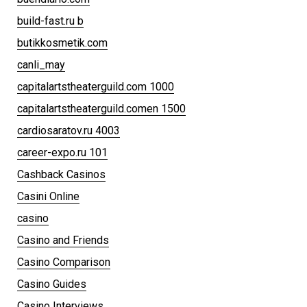
build-fast.ru b
butikkosmetik.com
canli_may
capitalartstheaterguild.com 1000
capitalartstheaterguild.comen 1500
cardiosaratov.ru 4003
career-expo.ru 101
Cashback Casinos
Casini Online
casino
Casino and Friends
Casino Comparison
Casino Guides
Casino Interviews