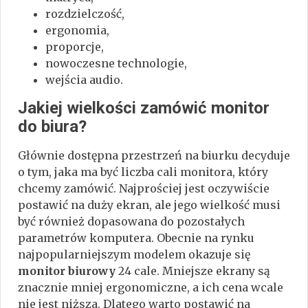
rozdzielczość,
ergonomia,
proporcje,
nowoczesne technologie,
wejścia audio.
Jakiej wielkości zamówić monitor
do biura?
Głównie dostępna przestrzeń na biurku decyduje
o tym, jaka ma być liczba cali monitora, który
chcemy zamówić. Najprościej jest oczywiście
postawić na duży ekran, ale jego wielkość musi
być również dopasowana do pozostałych
parametrów komputera. Obecnie na rynku
najpopularniejszym modelem okazuje się
monitor biurowy
24 cale. Mniejsze ekrany są
znacznie mniej ergonomiczne, a ich cena wcale
nie jest niższa. Dlatego warto postawić na