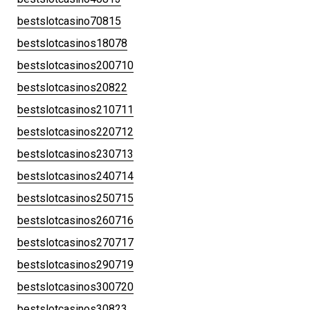
bestslotcasino70815
bestslotcasinos18078
bestslotcasinos200710
bestslotcasinos20822
bestslotcasinos210711
bestslotcasinos220712
bestslotcasinos230713
bestslotcasinos240714
bestslotcasinos250715
bestslotcasinos260716
bestslotcasinos270717
bestslotcasinos290719
bestslotcasinos300720
bestslotcasinos30823