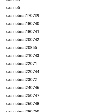
casino5
casinobest170739
casinobest180740
casinobest180741
casinobest200742
casinobest20855
casinobest210743
casinobest22071
casinobest220744
casinobest23072
casinobest240746
casinobest250747
casinobest260748
casinobest280750