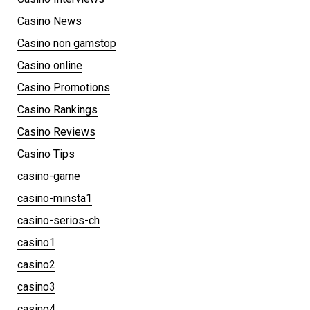
Casino News
Casino non gamstop
Casino online
Casino Promotions
Casino Rankings
Casino Reviews
Casino Tips
casino-game
casino-minsta1
casino-serios-ch
casino1
casino2
casino3
casino4